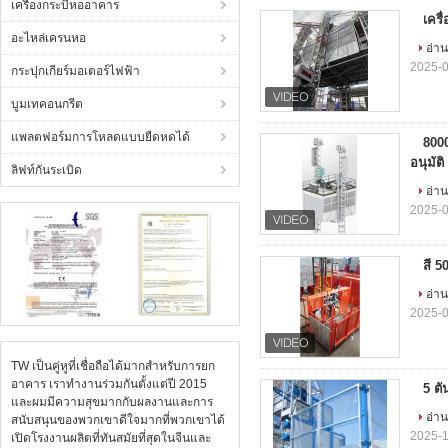
เครื่องกระบี่หออาคาร
เครื
อะไหล่เครนหอ
อ่าน
2025-0
กระปุกเกียร์มอเตอร์ไฟฟ้า
บูมเทคอนกรีต
แพลตฟอร์มการโหลดแบบยืดหดได้
8000
อนุมัติ
ลิฟท์กันระเบิด
อ่าน
2025-0
สี 5
อ่าน
2025-0
TW เป็นคู่หูที่เชื่อถือได้มากสําหรับการยก
อาคาร เราทํางานร่วมกันตั้งแต่ปี 2015
5 ตั
และผมมีความสุขมากกับผลงานและการ
อ่าน
สนับสนุนของพวกเขาดีใจมากที่พวกเขาได้
2025-1
เปิดโรงงานผลิตที่ทันสมัยที่สุดในจีนและ