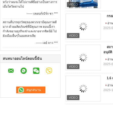
หวังว่าผมจะได้ไปงานพิธีอย่างเป็นทางการ
เมื่อโควิดผ่านไป
—— เลเดอร์เบิร์ก ชา ***
กรงเ
สถานที่บรรทุกวัสดุของพวกเขามีคุณภาพดี
อ่าน
มาก ด้วยผลิตภัณฑ์ที่มีคุณภาพ ตอนนี้เรา
2025-0
กําลังขยายธุรกิจเช่าและขายจากซิดนีย์ ไป
ยังเมืองอื่นๆในออสเตรเลีย
—— เจย์ จาว ***
สถาน
อนุมัติ
สนทนาออนไลน์ตอนนี้ฉัน
อ่าน
2025-0
1.6 
อ่าน
2025-1