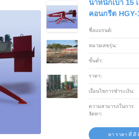
น้ําหนักเบา 15
คอนกรีต HGY-
ชื่อแบรนด์:
หมายเลขรุ่น:
ขั้นต่ำ:
ราคา:
เงื่อนไขการชำระเงิน:
ความสามารถในการ
จัดหา:
หา ราคา ที่ ดี ท