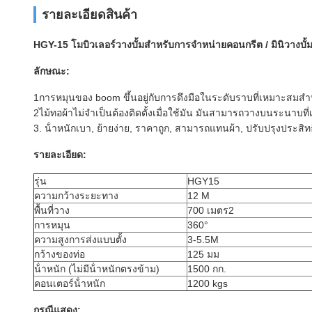
รายละเอียดสินค้า
HGY-15 โมบิวเลอร์วางบั้มสําหรับการจําหน่ายคอนกรีต / มินิวางบั้ม 
ลักษณะ:
1การหมุนของ boom ขึ้นอยู่กับการดึงมือในระดับราบที่เหมาะสมสําห
2ไม้ทอผ้าไม่จําเป็นต้องติดตั้งเมื่อใช้มัน มันสามารถวางบนระนาบท
3. น้ําหนักเบา, ย้ายง่าย, ราคาถูก, สามารถแทนผ้า, ปรับปรุงประสิ
รายละเอียด:
รุ่น
HGY15
ความกว้างระยะทาง
12 M
พื้นที่วาง
700 เมตร2
การหมุน
360°
ความสูงการส่งแบบตั้ง
3-5.5M
กว้างของท่อ
125 มม
น้ําหนัก (ไม่มีน้ําหนักตรงข้าม)
1500 กก.
คอนเตอร์น้ําหนัก
1200 kgs
กรณีแสดง: