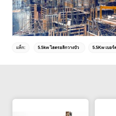
แท็ก:
5.5kw ไฮดรอลิกวางบัว
5.5Kw เบอร์ค