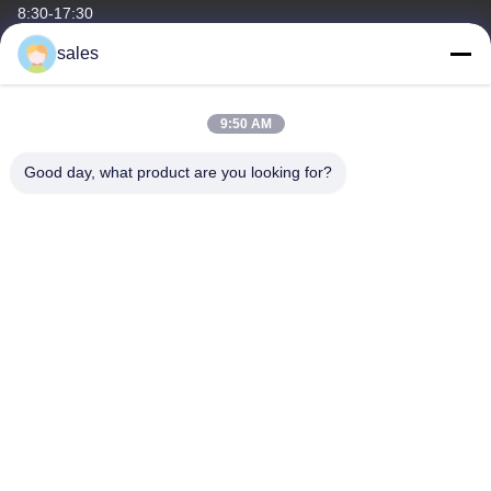
8:30-17:30
sales
ที่อยู่ของเรา
ที่อยู่บริษัท
9:50 AM
ห้อง 1311, อาคารหมายเลข 3 โกลสัน พลาซ่า,หมายเลข 163 ยิงบิน อ
เวนิว, เขตฮัวดู, กวางโจว, 510800,จีน
Good day, what product are you looking for?
ที่อยู่โรงงาน
เลขที่ 318 ถนนอุตสาหกรรมวูเฟง เมืองเชนชัน เขตบางยูน กวางโจว
510460 จีน
โทรศัพท์
86-20-36969420
จีน คุณภาพดี สถานที่ก่อสร้าง ผู้จัดจําหน่าย.ลิขสิทธิ์ -2026
GUANGZHOU TECHWAY MACHINERY CORPORATION สิทธิ