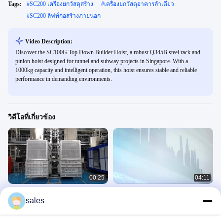
Tags:
#
SC200 เครื่องยกวัสดุสร้าง
#
เครื่องยกวัสดุอาคารลําเดียว
#
SC200 ลิฟท์ก่อสร้างภายนอก
Video Description:
Discover the SC100G Top Down Builder Hoist, a robust Q345B steel rack and
pinion hoist designed for tunnel and subway projects in Singapore. With a
1000kg capacity and intelligent operation, this hoist ensures stable and reliable
performance in demanding environments.
วิดีโอที่เกี่ยวข้อง
00:25
04:11
เครื่องยกผู้โดยสารและวัสดุสําหรับ
สถานที่ก่อสร้าง 500m 46m / min ผู้
sales
อาคารสูงสูง ทดสอบสําหรับอเมริกาใต้
โดยสารและอุปกรณ์ยกพร้อมเครื่องปรับ
อากาศ
รอกอาคาร
รอกอาคาร
May 23, 2025
April 03, 2024