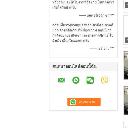
หวังว่าผมจะได้ไปงานพิธีอย่างเป็นทางการ
เมื่อโควิดผ่านไป
—— เลเดอร์เบิร์ก ชา ***
สถานที่บรรทุกวัสดุของพวกเขามีคุณภาพดี
มาก ด้วยผลิตภัณฑ์ที่มีคุณภาพ ตอนนี้เรา
กําลังขยายธุรกิจเช่าและขายจากซิดนีย์ ไป
ยังเมืองอื่นๆในออสเตรเลีย
—— เจย์ จาว ***
สนทนาออนไลน์ตอนนี้ฉัน