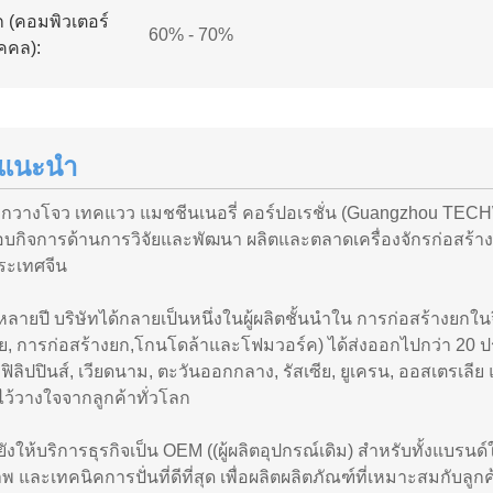
ก (คอมพิวเตอร์
60% - 70%
ุคคล):
แนะนำ
ท กวางโจว เทคแวว แมชชีนเนอรี่ คอร์ปอเรชั่น (Guangzhou T
บกิจการด้านการวิจัยและพัฒนา ผลิตและตลาดเครื่องจักรก่อสร้า
ระเทศจีน
ายปี บริษัทได้กลายเป็นหนึ่งในผู้ผลิตชั้นนําใน การก่อสร้างยกใน
, การก่อสร้างยก,โกนโดล้าและโฟมวอร์ค) ได้ส่งออกไปกว่า 20 ประเ
 ฟิลิปปินส์, เวียดนาม, ตะวันออกกลาง, รัสเซีย, ยูเครน, ออสเตรเล
ว้วางใจจากลูกค้าทั่วโลก
ยังให้บริการธุรกิจเป็น OEM ((ผู้ผลิตอุปกรณ์เดิม) สําหรับทั้งแบ
 และเทคนิคการปั่นที่ดีที่สุด เพื่อผลิตผลิตภัณฑ์ที่เหมาะสมกับลูกค