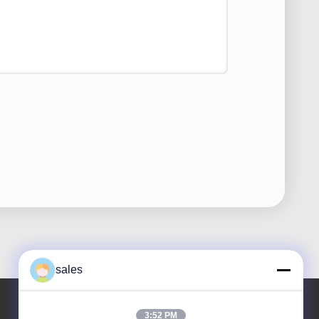
sales
3:52 PM