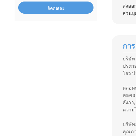
ส่งออ
ติดต่อเลย
ส่วนบ
การ
บริษั
ประกอ
โจว ป
ตลอดหล
หอคอย
ลังกา,
ความไ
บริษัท
คุณภาพ