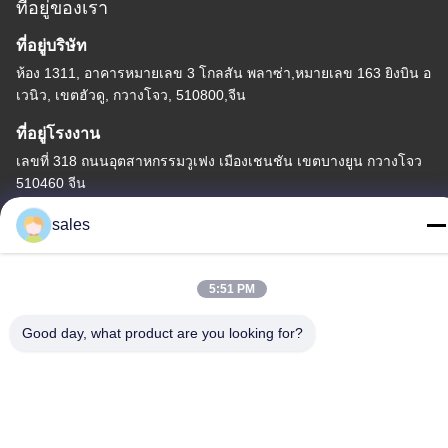
ที่อยู่ของเรา
ที่อยู่บริษัท
ห้อง 1311, อาคารหมายเลข 3 โกลสัน พลาซ่า,หมายเลข 163 ยิงบิน อ
เวนิว, เขตฮัวดู, กวางโจว, 510800,จีน
ที่อยู่โรงงาน
เลขที่ 318 ถนนอุตสาหกรรมวูเฟง เมืองเชนชัน เขตบางยูน กวางโจว
510460 จีน
โทรศัพท์
sales
86-20-36969420
5:51 PM
Good day, what product are you looking for?
จีน คุณภาพดี สถานที่ก่อสร้าง ผู้จัดจําหน่าย.ลิขสิทธิ์ -2026
GUANGZHOU TECHWAY MACHINERY CORPORATION สิทธิ
ทั้งหมดถูกเก็บไว้
นโยบายความเป็นส่วนตัว
|
แผนผังเว็บไซต์