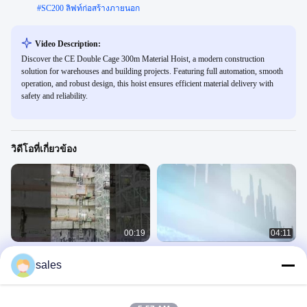
#
SC200 ลิฟท์ก่อสร้างภายนอก
Video Description:
Discover the CE Double Cage 300m Material Hoist, a modern construction
solution for warehouses and building projects. Featuring full automation, smooth
operation, and robust design, this hoist ensures efficient material delivery with
safety and reliability.
วิดีโอที่เกี่ยวข้อง
00:19
04:11
รอกก่อสร้างแบบ Top Down สำหรับ
สถานที่ก่อสร้าง 500m 46m / min ผู้
sales
โครงการอุโมงค์ในสิงคโปร์
โดยสารและอุปกรณ์ยกพร้อมเครื่องปรับ
อากาศ
รอกอาคาร
รอกอาคาร
September 15, 2025
April 03, 2024