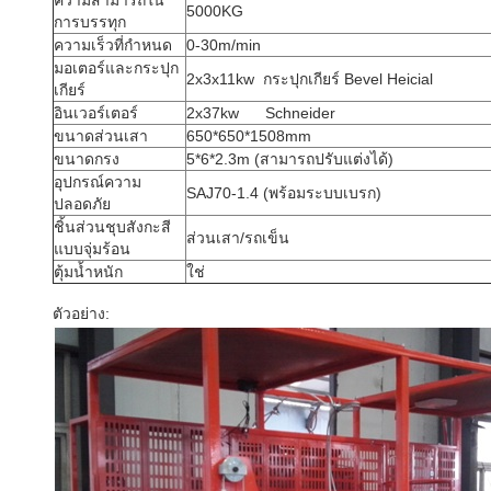
ความสามารถใน
5000KG
การบรรทุก
ความเร็วที่กำหนด
0-30m/min
มอเตอร์และกระปุก
2x3x11kw กระปุกเกียร์ Bevel Heicial
เกียร์
อินเวอร์เตอร์
2x37kw Schneider
ขนาดส่วนเสา
650*650*1508mm
ขนาดกรง
5*6*2.3m (สามารถปรับแต่งได้)
อุปกรณ์ความ
SAJ70-1.4 (พร้อมระบบเบรก)
ปลอดภัย
ชิ้นส่วนชุบสังกะสี
ส่วนเสา/รถเข็น
แบบจุ่มร้อน
ตุ้มน้ำหนัก
ใช่
ตัวอย่าง: