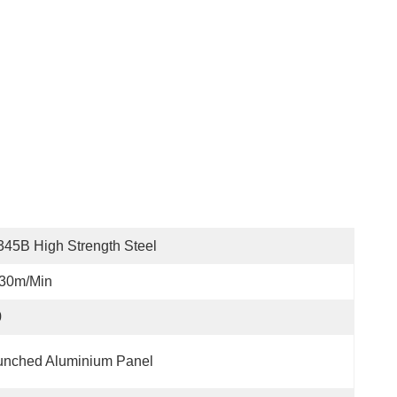
45B High Strength Steel
-30m/min
0
unched Aluminium Panel