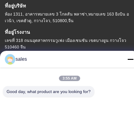
ที่อยู่บริษัท
ห้อง 1311, อาคารหมายเลข 3 โกลสัน พลาซ่า,หมายเลข 163 ยิงบิน อ
เวนิว, เขตฮัวดู, กวางโจว, 510800,จีน
ที่อยู่โรงงาน
เลขที่ 318 ถนนอุตสาหกรรมวูเฟง เมืองเชนชัน เขตบางยูน กวางโจว
510460 จีน
โทรศัพท์
sales
86-20-36969420
3:55 AM
Good day, what product are you looking for?
จีน คุณภาพดี สถานที่ก่อสร้าง ผู้จัดจําหน่าย.ลิขสิทธิ์ -2026
GUANGZHOU TECHWAY MACHINERY CORPORATION สิทธิ
ทั้งหมดถูกเก็บไว้
นโยบายความเป็นส่วนตัว
|
แผนผังเว็บไซต์